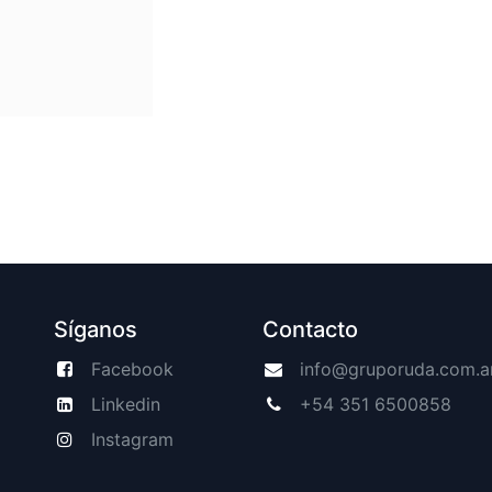
Síganos
Contacto
Facebook
info@gruporuda.com.a
Linkedin
+54 351 6500858
Instagram