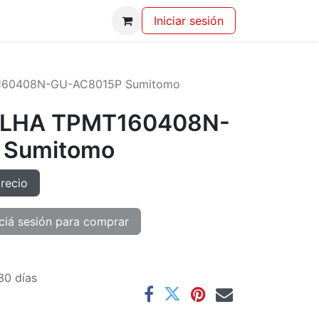
Iniciar sesión
160408N-GU-AC8015P Sumitomo
ILHA TPMT160408N-
 Sumitomo
precio
ciá sesión para comprar
30 días