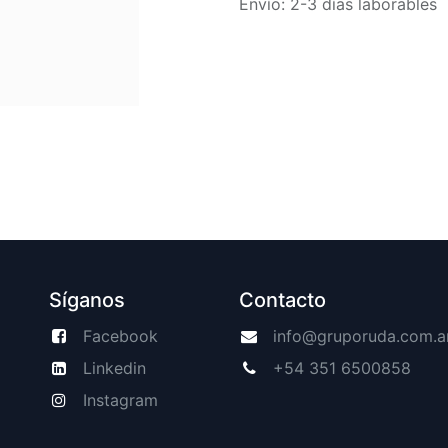
Envío: 2-3 días laborables
Síganos
Contacto
Facebook
info@gruporuda.com.a
Linkedin
+54 351 6500858
Instagram