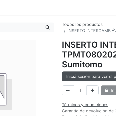
oductos
Tienda
Novedades
Contacto
Todos los productos
INSERTO INTERCAMBIÁ
INSERTO IN
TPMT080202
Sumitomo
Iniciá sesión para ver el 
Ini
Términos y condiciones
Garantía de devolución de 