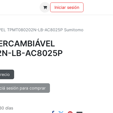
Iniciar sesión
VEL TPMT080202N-LB-AC8025P Sumitomo
TERCAMBIÁVEL
N-LB-AC8025P
precio
ciá sesión para comprar
30 días