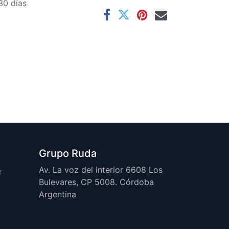
30 días
Grupo Ruda
Av. La voz del interior 6608 Los
r
Bulevares, CP 5008. Córdoba
Argentina