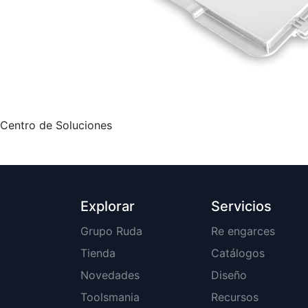
Centro de Soluciones
Explorar
Servicios
Grupo Ruda
Re engarces
Tienda
Catálogos
Novedades
Diseño
Toolsmania
Recursos