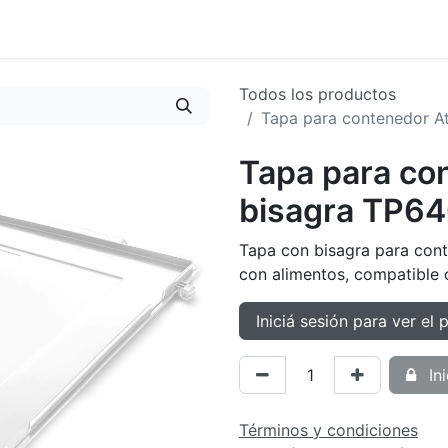
oductos
Tienda
Novedades
Contacto
Todos los productos
Tapa para contenedor A
Tapa para co
bisagra TP64
Tapa con bisagra para con
con alimentos, compatible 
Iniciá sesión para ver el 
Ini
Términos y condiciones