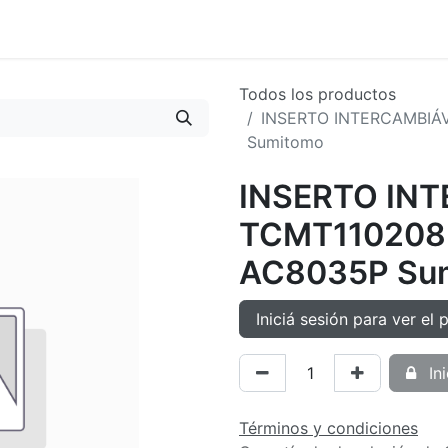
oductos
Tienda
Novedades
Contacto
Todos los productos
INSERTO INTERCAMBIÁ
Sumitomo
INSERTO IN
TCMT110208
AC8035P Su
Iniciá sesión para ver el 
Ini
Términos y condiciones