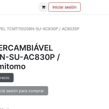
Iniciar sesión
VEL TCMT110208N-SU-AC830P / AC8035P
TERCAMBIÁVEL
N-SU-AC830P /
mitomo
precio
ciá sesión para comprar