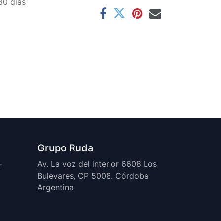
30 días
Grupo Ruda
Av. La voz del interior 6608 Los
r
Bulevares, CP 5008. Córdoba
Argentina