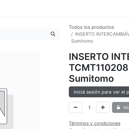
oductos
Tienda
Novedades
Contacto
Todos los productos
INSERTO INTERCAMBIÁ
Sumitomo
INSERTO IN
TCMT11020
Sumitomo
Iniciá sesión para ver el 
Ini
Términos y condiciones