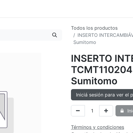
oductos
Tienda
Novedades
Contacto
Todos los productos
INSERTO INTERCAMBIÁ
Sumitomo
INSERTO IN
TCMT11020
Sumitomo
Iniciá sesión para ver el 
Ini
Términos y condiciones