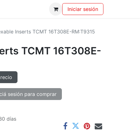
Iniciar sesión
exable Inserts TCMT 16T308E-RM:T9315
serts TCMT 16T308E-
precio
ciá sesión para comprar
30 días