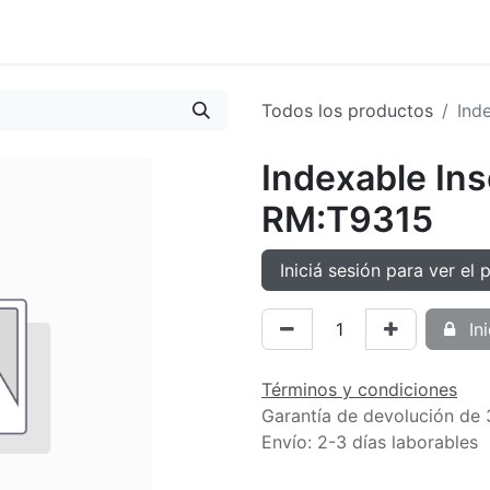
oductos
Tienda
Novedades
Contacto
Todos los productos
Ind
Indexable In
RM:T9315
Iniciá sesión para ver el 
Ini
Términos y condiciones
Garantía de devolución de 
Envío: 2-3 días laborables