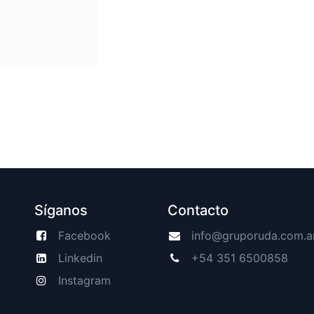
Síganos
Contacto
Facebook
info@gruporuda.com.a
Linkedin
+54 351 6500858
Instagram