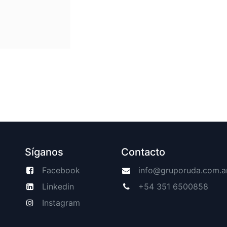
Síganos
Contacto
Facebook
info@gruporuda.com.a
Linkedin
+54 351 6500858
Instagram