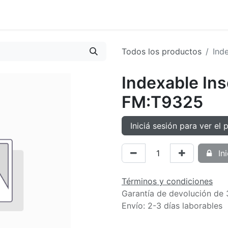
oductos
Tienda
Novedades
Contacto
Todos los productos
Ind
Indexable In
FM:T9325
Iniciá sesión para ver el 
Ini
Términos y condiciones
Garantía de devolución de 
Envío: 2-3 días laborables