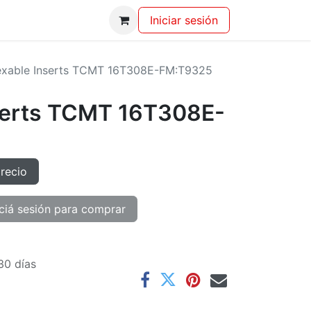
Iniciar sesión
exable Inserts TCMT 16T308E-FM:T9325
serts TCMT 16T308E-
precio
ciá sesión para comprar
30 días