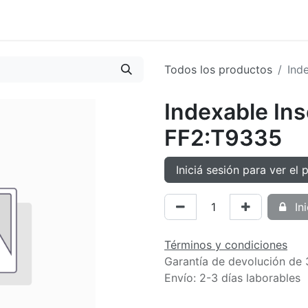
oductos
Tienda
Novedades
Contacto
Todos los productos
Ind
Indexable In
FF2:T9335
Iniciá sesión para ver el 
Ini
Términos y condiciones
Garantía de devolución de 
Envío: 2-3 días laborables