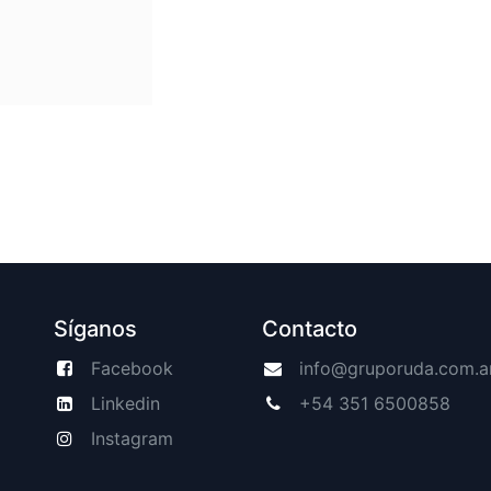
Síganos
Contacto
Facebook
info@gruporuda.com.a
Linkedin
+54 351 6500858
Instagram