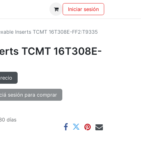
Iniciar sesión
exable Inserts TCMT 16T308E-FF2:T9335
serts TCMT 16T308E-
precio
ciá sesión para comprar
30 días