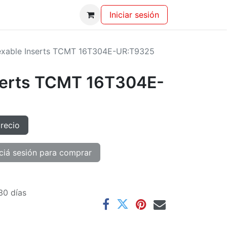
Iniciar sesión
exable Inserts TCMT 16T304E-UR:T9325
serts TCMT 16T304E-
precio
ciá sesión para comprar
30 días