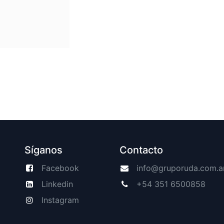
Síganos
Contacto
Facebook
info@gruporuda.com.a
Linkedin
+54 351 6500858
Instagram