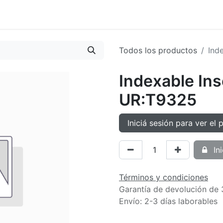
oductos
Tienda
Novedades
Contacto
Todos los productos
Ind
Indexable In
UR:T9325
Iniciá sesión para ver el 
Ini
Términos y condiciones
Garantía de devolución de 
Envío: 2-3 días laborables