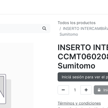
oductos
Tienda
Novedades
Contacto
Todos los productos
INSERTO INTERCAMBI
Sumitomo
INSERTO IN
CCMT06020
Sumitomo
Iniciá sesión para ver el 
Ini
Términos y condiciones