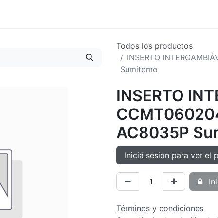
oductos
Tienda
Novedades
Contacto
Todos los productos
INSERTO INTERCAMBIÁ
Sumitomo
INSERTO IN
CCMT060204
AC8035P Su
Iniciá sesión para ver el 
Ini
Términos y condiciones