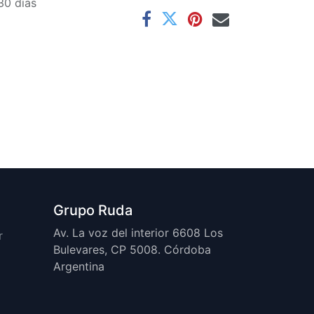
30 días
Grupo Ruda
Av. La voz del interior 6608 Los
r
Bulevares, CP 5008. Córdoba
Argentina