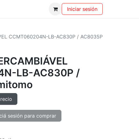
Iniciar sesión
VEL CCMT060204N-LB-AC830P / AC8035P
TERCAMBIÁVEL
N-LB-AC830P /
mitomo
precio
ciá sesión para comprar