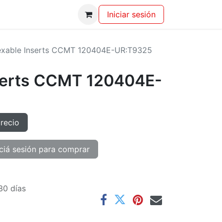
Iniciar sesión
exable Inserts CCMT 120404E-UR:T9325
serts CCMT 120404E-
precio
ciá sesión para comprar
30 días