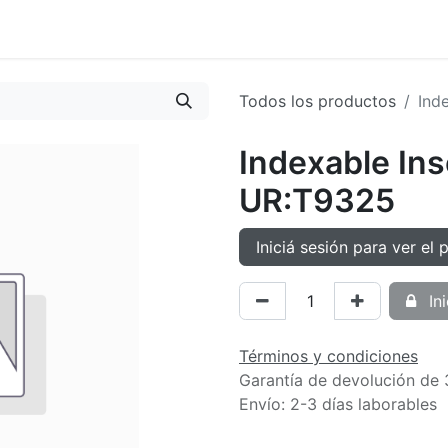
oductos
Tienda
Novedades
Contacto
Todos los productos
Ind
Indexable In
UR:T9325
Iniciá sesión para ver el 
Ini
Términos y condiciones
Garantía de devolución de 
Envío: 2-3 días laborables