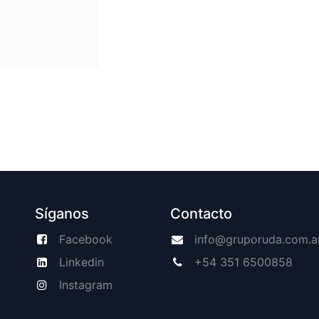
Síganos
Contacto
Facebook
info@gruporuda.com.a
Linkedin
+54 351 6500858
Instagram