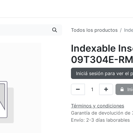
oductos
Tienda
Novedades
Contacto
Todos los productos
Ind
Indexable In
09T304E-RM
Iniciá sesión para ver el 
Ini
Términos y condiciones
Garantía de devolución de 
Envío: 2-3 días laborables