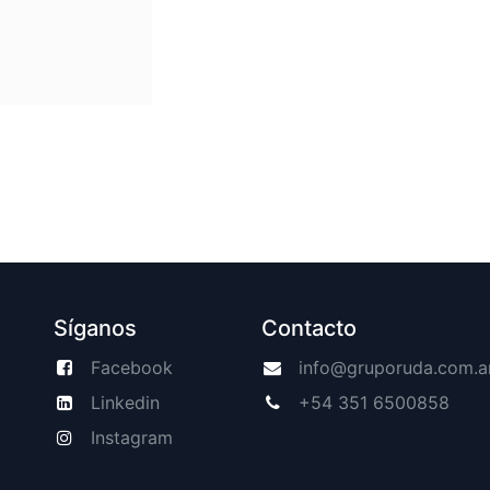
Síganos
Contacto
Facebook
info@gruporuda.com.a
Linkedin
+54 351 6500858
Instagram