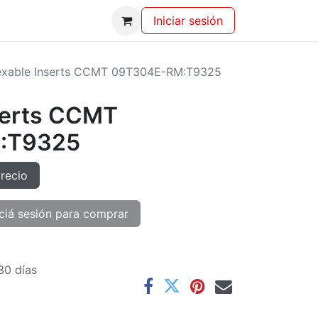
Iniciar sesión
exable Inserts CCMT 09T304E-RM:T9325
serts CCMT
:T9325
precio
ciá sesión para comprar
30 días