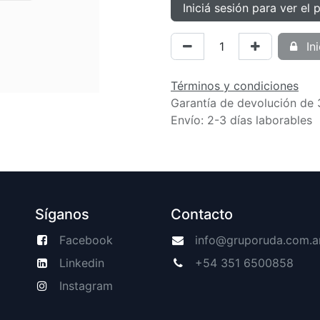
Iniciá sesión para ver el 
Ini
Términos y condiciones
Garantía de devolución de 
Envío: 2-3 días laborables
Síganos
Contacto
Facebook
info@gruporuda.com.a
Linkedin
+54 351 6500858
Instagram