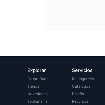
Explorar
Servicios
Grupo Ruda
Re engarces
Tienda
Catálogos
Novedades
Diseño
Toolsmania
Recursos