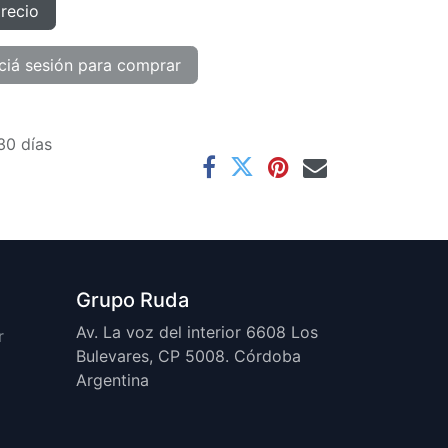
precio
ciá sesión para comprar
30 días
Grupo Ruda
Av. La voz del interior 6608 Los
r
Bulevares, CP 5008. Córdoba
Argentina