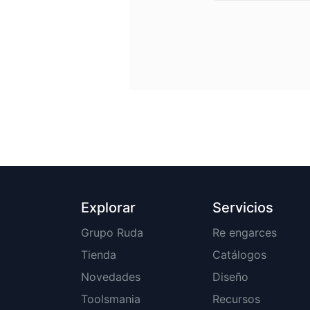
Explorar
Servicios
Grupo Ruda
Re engarces
Tienda
Catálogos
Novedades
Diseño
Toolsmania
Recursos