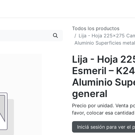
oductos
Tienda
Novedades
Contacto
Todos los productos
Lija - Hoja 225x275 Cam
Aluminio Superficies metal
Lija - Hoja 2
Esmeril – K24
Aluminio Supe
general
Precio por unidad. Venta p
favor, colocar esa cantidad
Iniciá sesión para ver el 