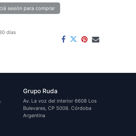
ciá sesión para comprar
30 días
Grupo Ruda
Av. La voz del interior 6608 Los
r
Bulevares, CP 5008. Córdoba
Argentina