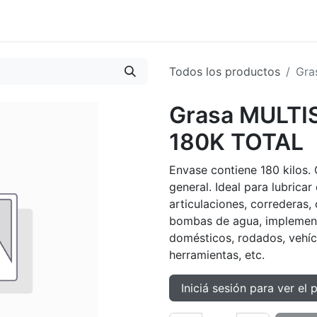
oductos
Tienda
Novedades
Contacto
Todos los productos
Gra
Grasa MULTI
180K TOTAL
Envase contiene 180 kilos. 
general. Ideal para lubricar
articulaciones, correderas, 
bombas de agua, implemento
domésticos, rodados, vehíc
herramientas, etc.
Iniciá sesión para ver el 