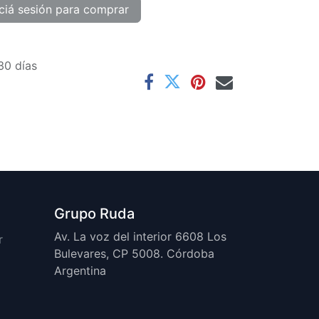
ciá sesión para comprar
30 días
Grupo Ruda
Av. La voz del interior 6608 Los
r
Bulevares, CP 5008. Córdoba
Argentina