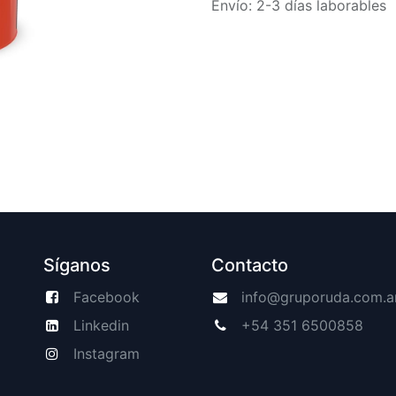
Envío: 2-3 días laborables
Síganos
Contacto
Facebook
info@gruporuda.com.a
Linkedin
+54 351 6500858
Instagram