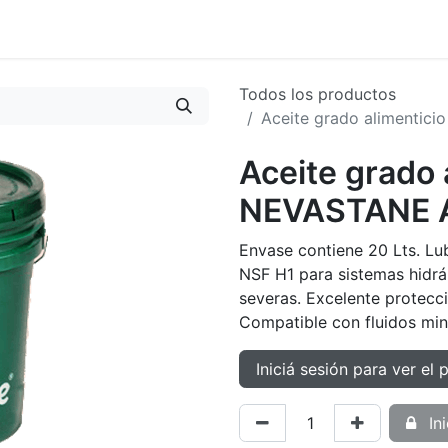
oductos
Tienda
Novedades
Contacto
Todos los productos
Aceite grado alimenti
Aceite grado 
NEVASTANE 
Envase contiene 20 Lts. Lub
NSF H1 para sistemas hidrá
severas. Excelente protecci
Compatible con fluidos min
Iniciá sesión para ver el 
Ini