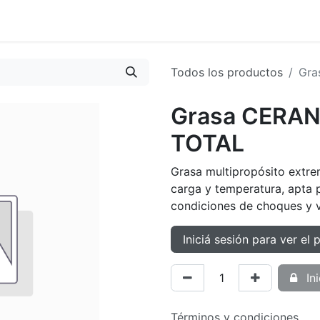
oductos
Tienda
Novedades
Contacto
Todos los productos
Gra
Grasa CERAN
TOTAL
Grasa multipropósito extre
carga y temperatura, apta 
condiciones de choques y v
Iniciá sesión para ver el 
Ini
Términos y condiciones