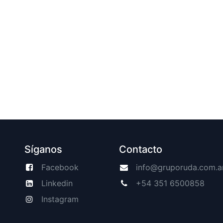
Síganos
Contacto
Facebook
info@gruporuda.com.a
Linkedin
+54 351 6500858
Instagram