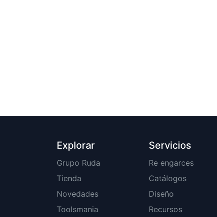
Explorar
Servicios
Grupo Ruda
Re engarces
Tienda
Catálogos
Novedades
Diseño
Toolsmania
Recursos